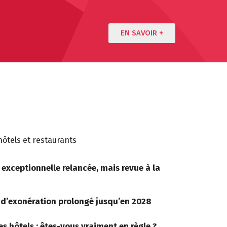
EN SAVOIR +
hôtels et restaurants
 exceptionnelle relancée, mais revue à la
if d’exonération prolongé jusqu’en 2028
es hôtels : êtes-vous vraiment en règle ?