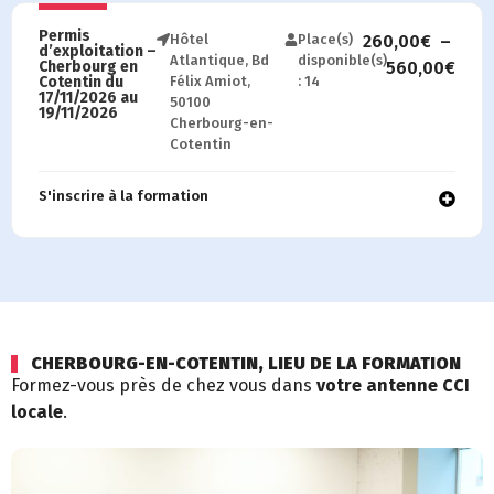
Permis
Hôtel
Place(s)
260,00
€
–
d’exploitation –
Atlantique, Bd
disponible(s)
Cherbourg en
560,00
€
Cotentin du
Félix Amiot,
: 14
17/11/2026 au
50100
19/11/2026
Cherbourg-en-
Cotentin
S'inscrire à la formation​
CHERBOURG-EN-COTENTIN, LIEU DE LA FORMATION
Formez-vous près de chez vous dans
votre antenne CCI
locale
.