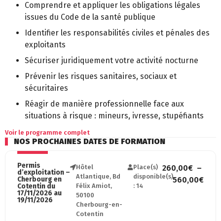
Comprendre et appliquer les obligations légales
issues du Code de la santé publique
Identifier les responsabilités civiles et pénales des
exploitants
Sécuriser juridiquement votre activité nocturne
Prévenir les risques sanitaires, sociaux et
sécuritaires
Réagir de manière professionnelle face aux
situations à risque : mineurs, ivresse, stupéfiants
Voir le programme complet
NOS PROCHAINES DATES DE FORMATION
Permis
Hôtel
Place(s)
260,00
€
–
d’exploitation –
Atlantique, Bd
disponible(s)
Cherbourg en
560,00
€
Cotentin du
Félix Amiot,
: 14
17/11/2026 au
50100
19/11/2026
Cherbourg-en-
Cotentin