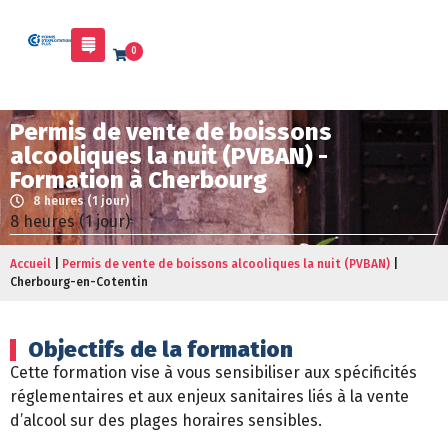
0
Permis de vente de boissons
alcooliques la nuit (PVBAN) -
Formation à Cherbourg
8 heures (1 jour)
8 heures (1 jour)
Accueil
|
Permis de vente de boissons alcooliques la nuit (PVBAN)
|
Cherbourg-en-Cotentin
Objectifs de la formation
Cette formation vise à vous sensibiliser aux spécificités
réglementaires et aux enjeux sanitaires liés à la vente
d’alcool sur des plages horaires sensibles.